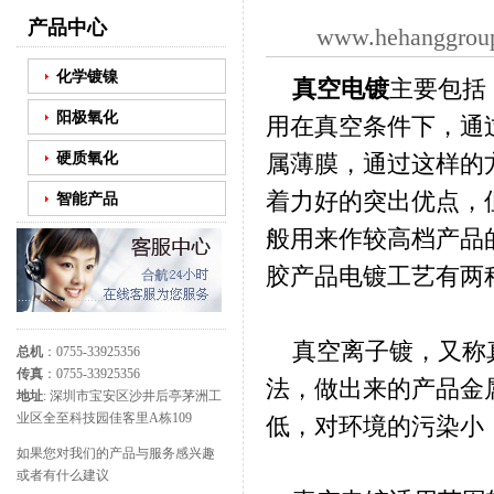
产品中心
www.hehanggrou
化学镀镍
真空电镀
主要包括
阳极氧化
用在真空条件下，通
硬质氧化
属薄膜，通过这样的
着力好的突出优点，
智能产品
般用来作较高档产品
胶产品电镀工艺有两
真空离子镀，又称真
总机
：0755-33925356
传真
：0755-33925356
法，做出来的产品金
地址
: 深圳市宝安区沙井后亭茅洲工
业区全至科技园佳客里A栋109
低，对环境的污染小
如果您对我们的产品与服务感兴趣
或者有什么建议