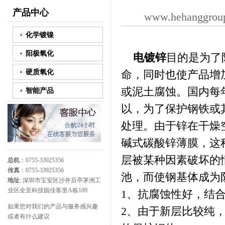
产品中心
www.hehanggrou
化学镀镍
阳极氧化
电镀锌
目的是为了
硬质氧化
命，同时也使产品增
或泥土腐蚀。国内每
智能产品
以，为了保护钢铁或
处理。由于锌在干燥
碱式碳酸锌薄膜，这
层被某种因素破坏的
总机
：0755-33925356
传真
：0755-33925356
池，而使钢基体成为
地址
: 深圳市宝安区沙井后亭茅洲工
业区全至科技园佳客里A栋109
1、抗腐蚀性好，结
如果您对我们的产品与服务感兴趣
2、由于新层比较纯
或者有什么建议