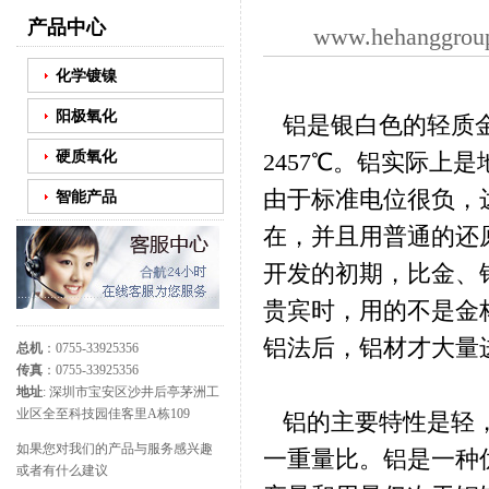
产品中心
www.hehanggrou
化学镀镍
阳极氧化
铝是银白色的轻质金属
硬质氧化
2457℃。铝实际上
由于标准电位很负，达
智能产品
在，并且用普通的还
开发的初期，比金、
贵宾时，用的不是金
铝法后，铝材才大量
总机
：0755-33925356
传真
：0755-33925356
地址
: 深圳市宝安区沙井后亭茅洲工
业区全至科技园佳客里A栋109
铝的主要特性是轻，
如果您对我们的产品与服务感兴趣
一重量比。铝是一种
或者有什么建议